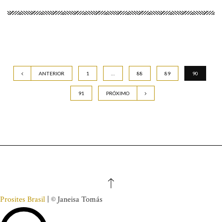
ANTERIOR
1
…
88
89
90
91
PRÓXIMO
Prosites Brasil
| © Janeisa Tomás