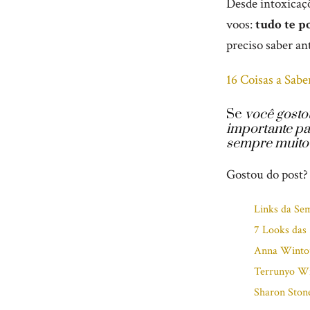
Desde intoxicaç
voos:
tudo te p
preciso saber ant
16 Coisas a Sabe
Se
você gosto
importante pa
sempre muito
Gostou do post?
Links da Sem
7 Looks das 
Anna Wintou
Terrunyo Wi
Sharon Stone