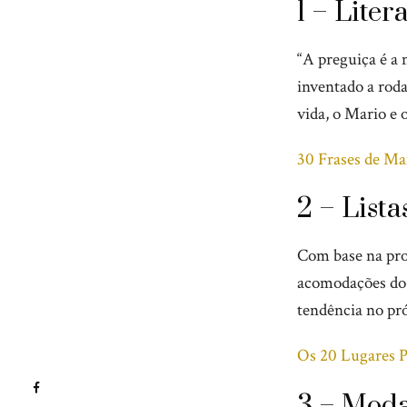
1 – Liter
“A preguiça é a 
inventado a rod
vida, o Mario e 
30 Frases de Ma
2 – Lista
Com base na pro
acomodações do 
tendência no pr
Os 20 Lugares 
3 – Mod