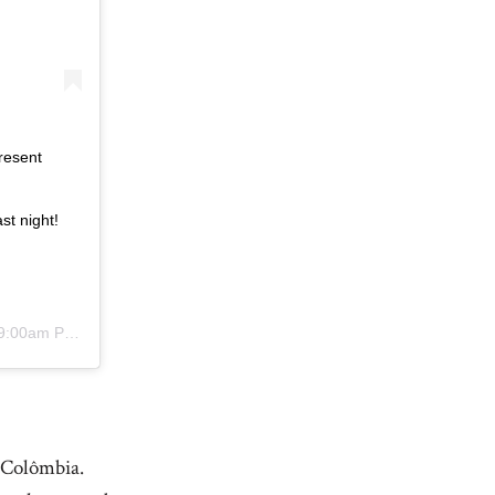
present
st night!
:00am PDT
a Colômbia.