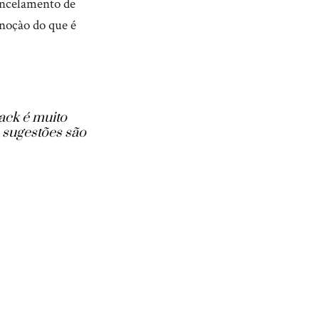
ancelamento de
 noçào do que é
ack é muito
 sugestões são