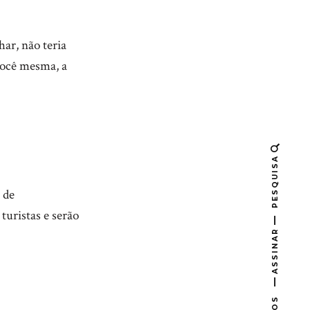
ar, não teria
você mesma, a
PESQUISA
 de
uristas e serão
ASSINAR