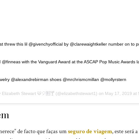
st threw this lil @givenchyofficial by @clarewaightkeller number on to 
nd @finneas with the Vanguard Award at the ASCAP Pop Music Awards la
elry @alexandrebirman shoes @mrchrismcmillan @mollyrstern
y
Elizabeth Stewart 🐯🎈🈹🍸
(@elizabethstewart1) on
May 17, 2019 at 9
em
merece” de facto que faças um
seguro de viagem
, este será 