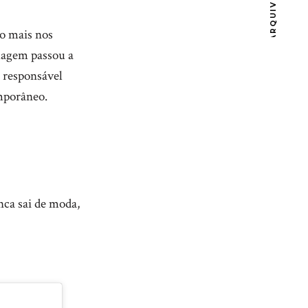
ARQUIVOS
do mais nos
magem passou a
i responsável
emporâneo.
nca sai de moda,