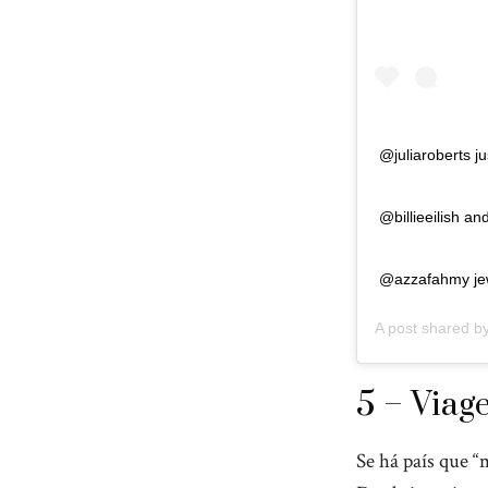
@juliaroberts ju
@billieeilish a
@azzafahmy jew
A post shared b
5 – Viag
Se há país que “