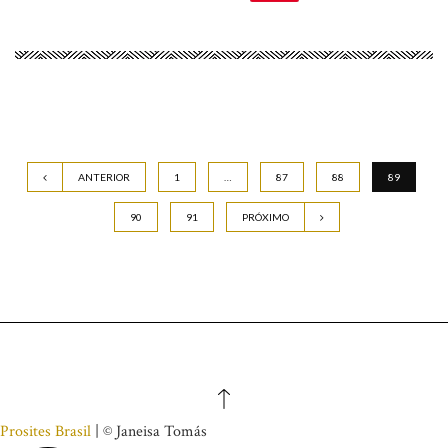
ANTERIOR
1
…
87
88
89
90
91
PRÓXIMO
Prosites Brasil
| © Janeisa Tomás