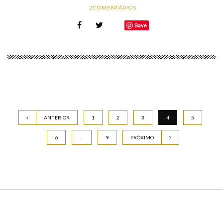
2
COMENTÁRIOS
Save
ANTERIOR
1
2
3
4
5
6
…
9
PRÓXIMO