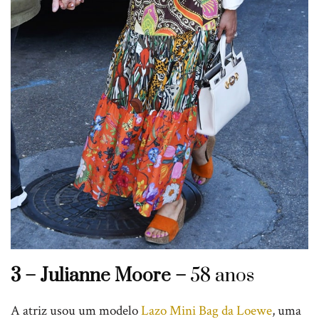
3 – Julianne Moore –
58 anos
A atriz usou um modelo
Lazo Mini Bag da Loewe
, uma