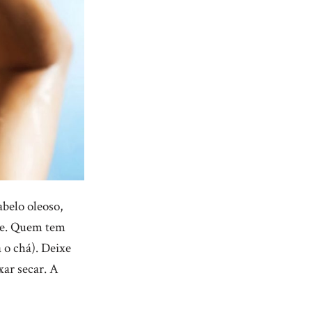
belo oleoso,
te. Quem tem
 o chá). Deixe
xar secar. A