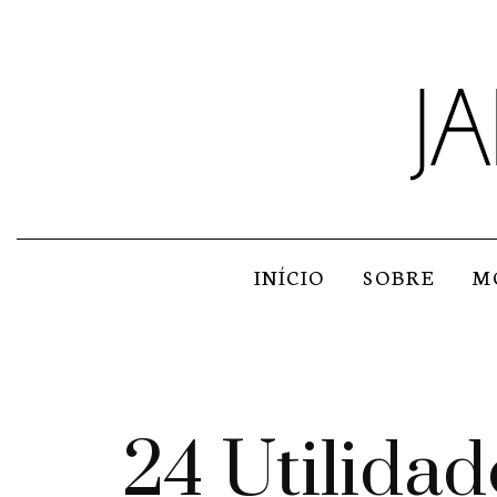
INÍCIO
SOBRE
M
24 Utilida