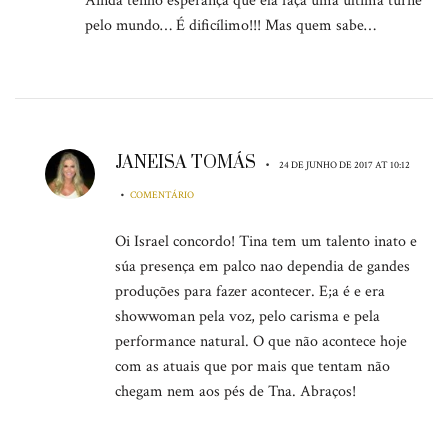
Ainda tenho esperança que ela faça uma última turnê
pelo mundo… É dificílimo!!! Mas quem sabe…
JANEISA TOMÁS
•
24 DE JUNHO DE 2017 AT 10:12
•
COMENTÁRIO
Oi Israel concordo! Tina tem um talento inato e
súa presença em palco nao dependia de gandes
produções para fazer acontecer. E;a é e era
showwoman pela voz, pelo carisma e pela
performance natural. O que não acontece hoje
com as atuais que por mais que tentam não
chegam nem aos pés de Tna. Abraços!