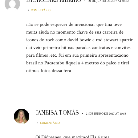
DIÓRGENES RIBEIRO
•
21 DE JUNHO DE 2017 AT 08:32
•
COMENTÁRIO
não se pode esquecer de mencionar que tina teve
muita ajuda no momento chave de sua carreira de
icones do rock como david bowie e rod stewart apartir
dai veio primeiro hit nas paradas contratos e convites
para filmes .etc. fui em sua primeira apresentaçãono
brasil no Pacaembu fiquei a 4 metros do palco e tirei
otimas fotos dessa fera
JANEISA TOMÁS
•
21 DE JUNHO DE 2017 AT 10:55
•
COMENTÁRIO
Oi Diórgenes, que máximo! Ela é uma