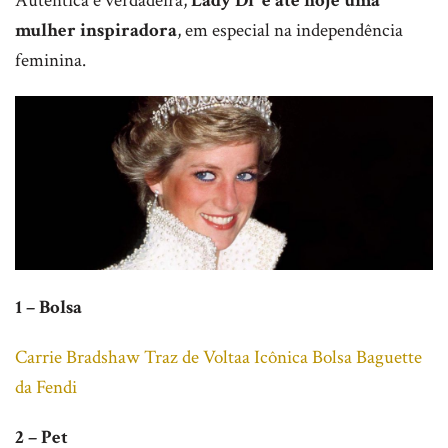
Autêntica e verdadeira,
Lady Di é até hoje uma
mulher inspiradora
, em especial na independência
feminina.
1 – Bolsa
Carrie Bradshaw Traz de Voltaa Icônica Bolsa Baguette
da Fendi
2 – Pet