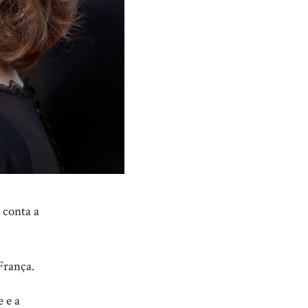
 conta a
 França.
 e a