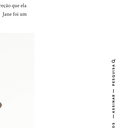
ireção que ela
. Jane foi um
PESQUISA
ASSINAR