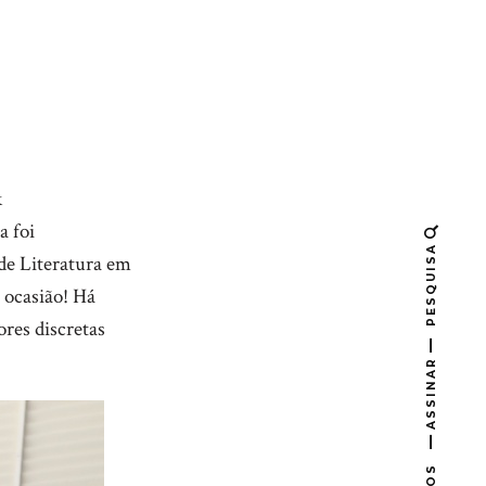
k
a foi
PESQUISA
de Literatura em
r ocasião! Há
res discretas
ASSINAR