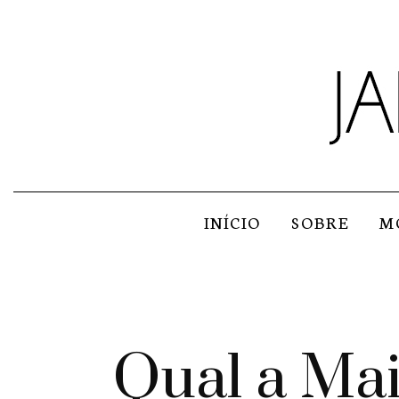
INÍCIO
SOBRE
M
Qual a Ma