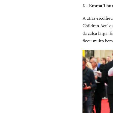
2 – Emma Thom
A atriz escolhe
Children Act” q
da calça larga. 
ficou muito bem