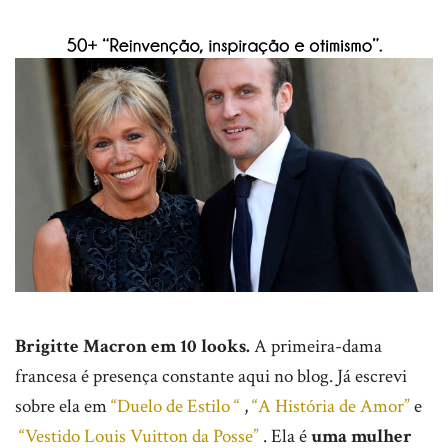
Brigitte Macron em 10 looks.
A primeira-dama
francesa é presença constante aqui no blog. Já escrevi
sobre ela em
“Duelo de Estilo “
,
“A História de Amor”
e
“Vestido Louis Vuitton da Posse”
. Ela é
uma mulher