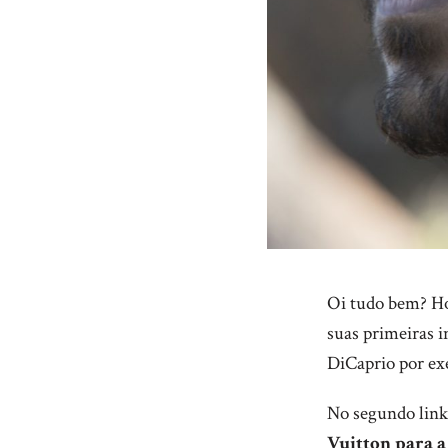
Oi tudo bem? H
suas primeiras i
DiCaprio por e
No segundo link
Vuitton para a