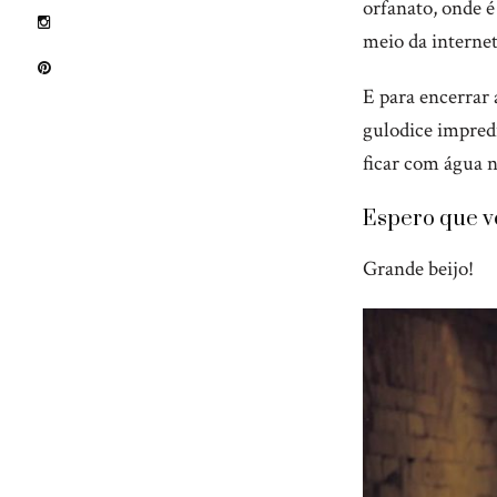
orfanato, onde é
meio da interne
E para encerrar
gulodice impredí
ficar com água n
Espero que vo
Grande beijo!