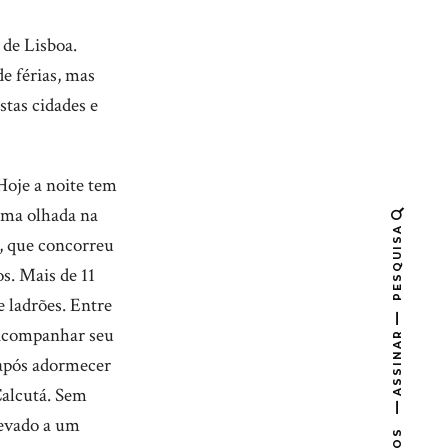
 de Lisboa.
de férias, mas
stas cidades e
 Hoje a noite tem
 uma olhada na
PESQUISA
”, que concorreu
s. Mais de 11
e ladrões. Entre
 acompanhar seu
ASSINAR
 após adormecer
Calcutá. Sem
levado a um