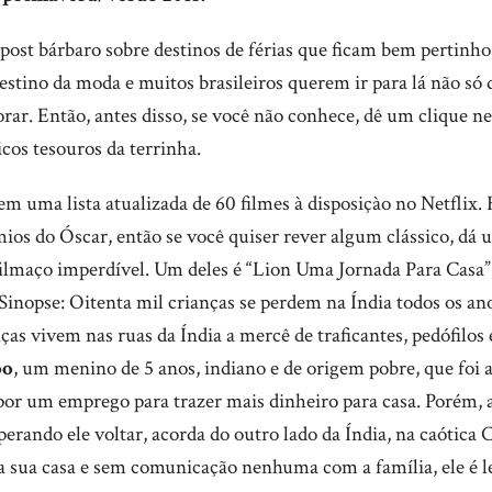
ost bárbaro sobre destinos de férias que ficam bem pertinho
estino da moda e muitos brasileiros querem ir para lá não só 
r. Então, antes disso, se você não conhece, dê um clique ne
cos tesouros da terrinha.
em uma lista atualizada de 60 filmes à disposiçào no Netflix.
ios do Óscar, então se você quiser rever algum clássico, dá
 filmaço imperdível. Um deles é “Lion Uma Jornada Para Casa
Sinopse: Oitenta mil crianças se perdem na Índia todos os ano
ças vivem nas ruas da Índia a mercê de traficantes, pedófilos 
oo
, um menino de 5 anos, indiano e de origem pobre, que foi
por um emprego para trazer mais dinheiro para casa. Porém,
rando ele voltar, acorda do outro lado da Índia, na caótica 
ca sua casa e sem comunicação nenhuma com a família, ele é 