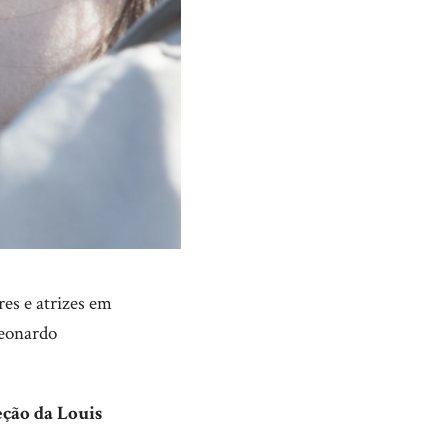
es e atrizes em
Leonardo
eção da Louis