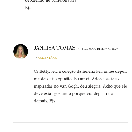
debatendo no túmulo!rsrsrs
Bjs
JANEISA TOMÁS
•
8 DE MAIO DE 2017 AT 11:27
•
COMENTÁRIO
Oi Betty, leia a coleção da Eelena Ferrantee depois
me deixe tuaopinião. Eu amei. Adorei as telas
inspiradas no van Gogh, deu alegria. Acho que ele
deve estar gostando porque era deprimido
demais. Bjs