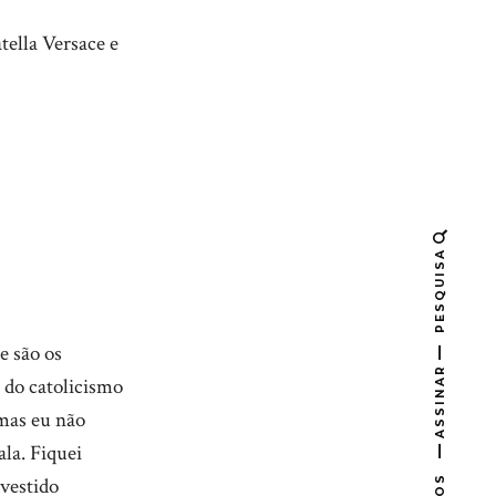
ella Versace e
PESQUISA
e são os
ASSINAR
 do catolicismo
 mas eu não
ala. Fiquei
vestido