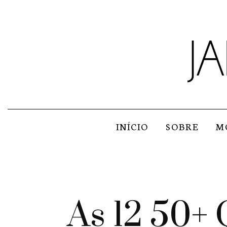
INÍCIO
SOBRE
M
As 12 50+