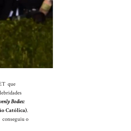
ET que
lebridades
enly Bodies:
o Católica)
.
a conseguiu o