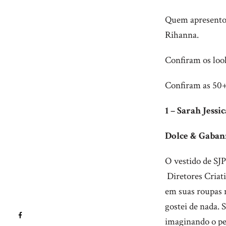
Quem apresentou
Rihanna.
Confiram os loo
Confiram as 50+
1 – Sarah Jessi
Dolce & Gaba
O vestido de SJ
Diretores Criat
em suas roupas n
gostei de nada. 
imaginando o pe