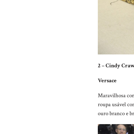
2 – Cindy Craw
Versace
Maravilhosa com
roupa usável co
ouro branco e br