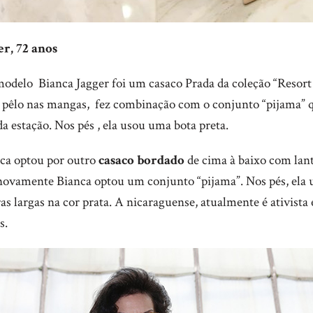
er, 72 anos
modelo Bianca Jagger foi um casaco Prada da coleção “Resort
 pêlo nas mangas, fez combinação com o conjunto “pijama” 
da estação. Nos pés , ela usou uma bota preta.
nca optou por outro
casaco bordado
de cima à baixo com lant
 novamente Bianca optou um conjunto “pijama”. Nos pés, el
s largas na cor prata. A nicaraguense, atualmente é ativista 
s.