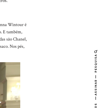
tros.
 Anna Wintour é
lo. E também,
das são Chanel,
saco. Nos pés,
PESQUISA
ASSINAR