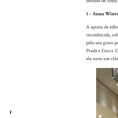
desfiles de Any
1 – Anna Winto
A aposta de edi
reconhecida, sob
pelo seu gosto p
Prada e Gucci. 
ela usou um clás