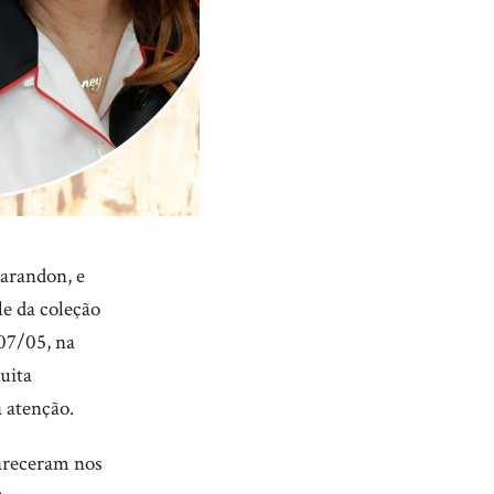
Sarandon, e
le da coleção
07/05, na
uita
 atenção.
areceram nos