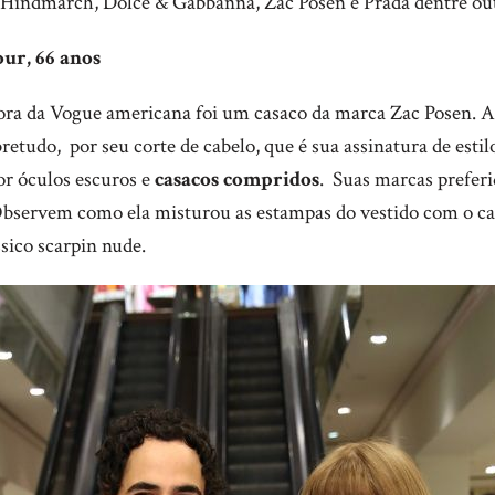
a Hindmarch, Dolce & Gabbanna, Zac Posen e Prada dentre ou
ur, 66 anos
tora da Vogue americana foi um casaco da marca Zac Posen.
retudo, por seu corte de cabelo, que é sua assinatura de esti
or óculos escuros e
casacos compridos
. Suas marcas preferi
Observem como ela misturou as estampas do vestido com o ca
sico scarpin nude.