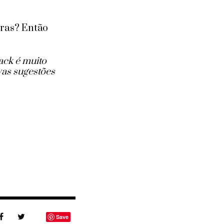
iras? Então
ack é muito
vas sugestões
Save