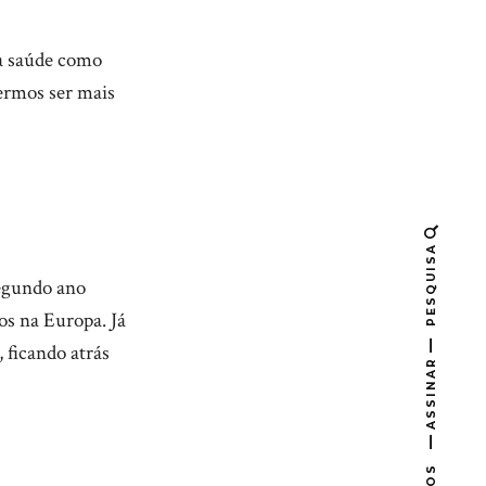
 a saúde como
ermos ser mais
PESQUISA
segundo ano
os na Europa. Já
 ficando atrás
ASSINAR