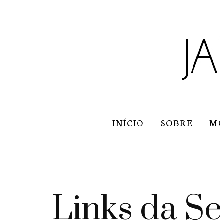
INÍCIO
SOBRE
M
Links da S