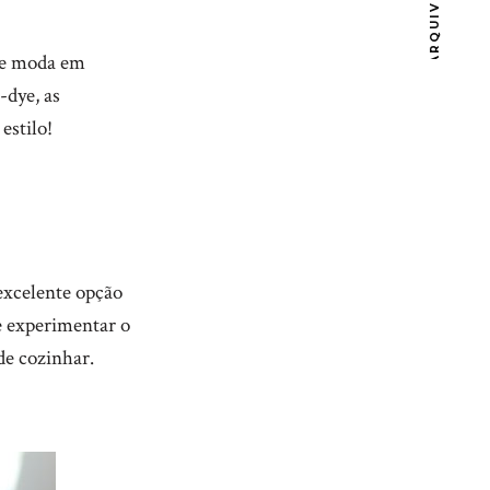
ARQUIVOS
de moda em
-dye, as
estilo!
excelente opção
e experimentar o
de cozinhar.