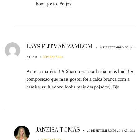
bom gosto. Beijos!
LAYS FIJTMAN ZAMBOM
•
19 DE SETEMBRO DE 2016
•
AT 23:18
COMENTÁRIO
Amei a matéria ! A Sharon está cada dia mais linda! A
composição que mais gostei foi a calça branca com a
camisa azul( adoro looks mais despojados). Bjs
JANEISA TOMÁS
•
20 DE SETEMBRO DE 2016 AT 10:08
•